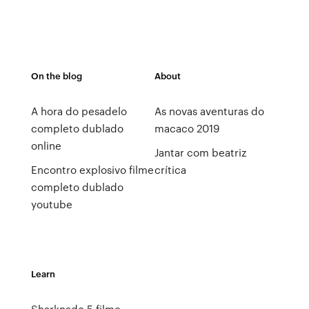
On the blog
About
A hora do pesadelo
As novas aventuras do
completo dublado
macaco 2019
online
Jantar com beatriz
Encontro explosivo filme
crítica
completo dublado
youtube
Learn
Sharknado 5 filme