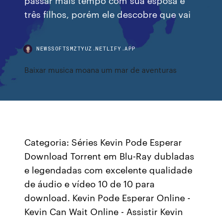
três filhos, porém ele descobre que vai
NEWSSOFTSMZTYUZ.NETLIFY.APP
Baixar musica moana um mar de aventuras
Categoria: Séries Kevin Pode Esperar
Download Torrent em Blu-Ray dubladas
e legendadas com excelente qualidade
de áudio e vídeo 10 de 10 para
download. Kevin Pode Esperar Online -
Kevin Can Wait Online - Assistir Kevin